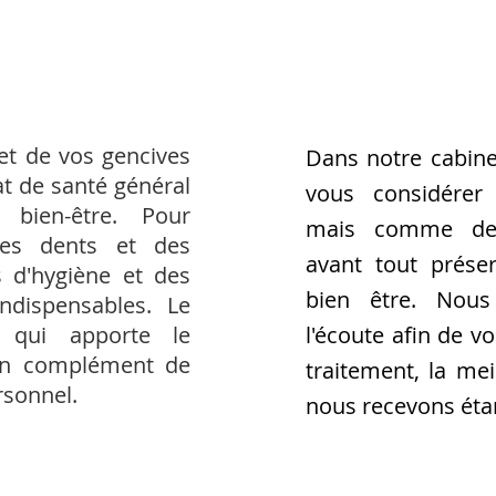
et de vos gencives
Dans notre cabine
tat de santé général
vous considére
bien-être. Pour
mais comme des
des dents et des
avant tout préser
 d'hygiène et des
bien être. Nou
indispensables. Le
r qui apporte le
l'écoute afin de v
 en complément de
traitement, la me
rsonnel.
nous recevons étan