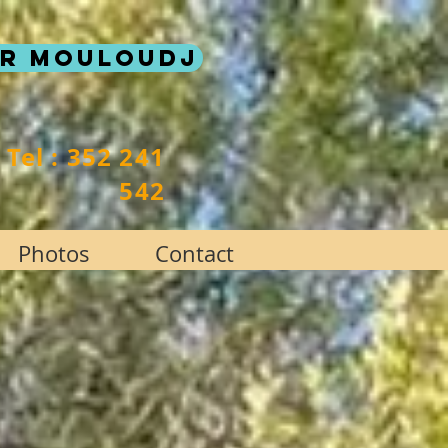
Dr MOULOUDJ
Tel : 352 241
542
Photos
Contact