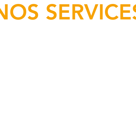
NOS SERVICE
taire
s
Parod
ies, dévitalisations
Enseignement d'hygie
logie
Prothèse
Inlays, onlays, fac
 et pose d'implants
apparei